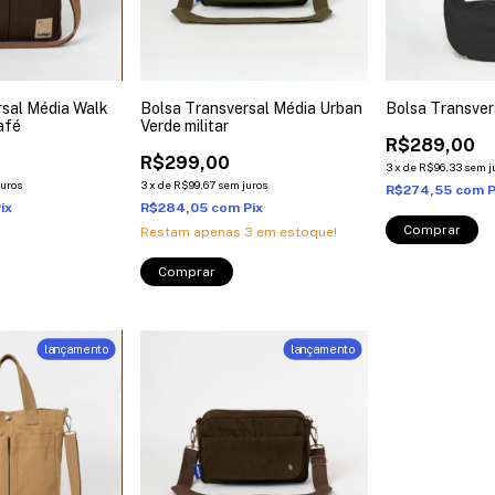
rsal Média Walk
Bolsa Transversal Média Urban
Bolsa Transver
afé
Verde militar
R$289,00
R$299,00
3
x
de
R$96,33
sem j
juros
3
x
de
R$99,67
sem juros
R$274,55
com
P
ix
R$284,05
com
Pix
Restam apenas
3
em estoque!
lançamento
lançamento