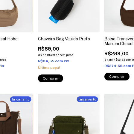
rsal Hobo
Chaveiro Bag Veludo Preto
Bolsa Transver
Marrom Chocol
R$89,00
R$289,00
3
x
de
R$29,67
sem juros
juros
3
x
de
R$96,33
sem j
R$84,55
com
Pix
Pix
R$274,55
com
P
Última peça!
lançamento
lançamento