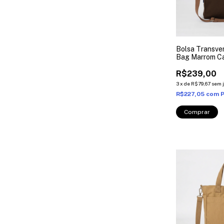
Bolsa Transve
Bag Marrom C
R$239,00
3
x
de
R$79,67
sem 
R$227,05
com
P