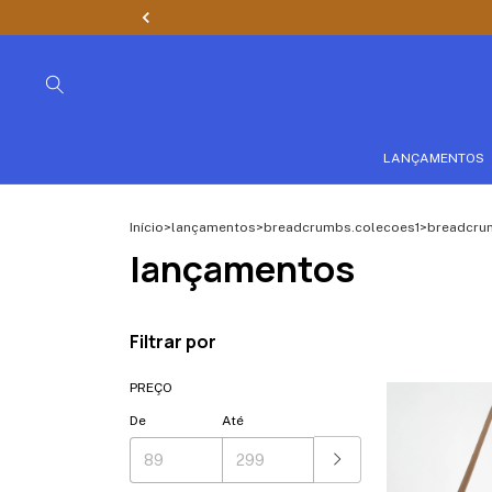
LANÇAMENTOS
Início
>
lançamentos
>
breadcrumbs.colecoes1
>
breadcru
lançamentos
Filtrar por
PREÇO
De
Até