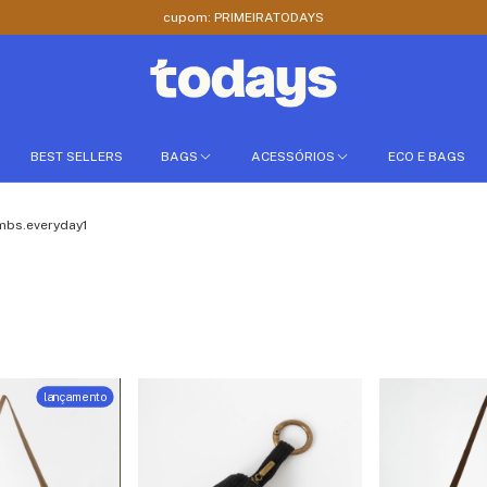
cupom: PRIMEIRATODAYS
BEST SELLERS
BAGS
ACESSÓRIOS
ECO E BAGS
mbs.everyday1
lançamento