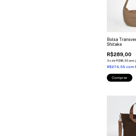
Bolsa Transve
Shitake
R$289,00
3
x
de
R$96,33
sem 
R$274,55
com