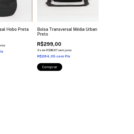
sal Hobo Preta
Bolsa Transversal Média Urban
Preto
R$299,00
uros
3
x
de
R$99,67
sem juros
ix
R$284,05
com
Pix