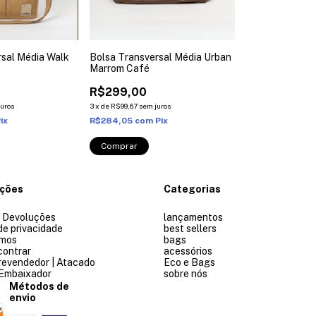
rsal Média Walk
Bolsa Transversal Média Urban
Marrom Café
R$299,00
juros
3
x
de
R$99,67
sem juros
ix
R$284,05
com
Pix
ações
Categorias
e Devoluções
lançamentos
 de privacidade
best sellers
mos
bags
contrar
acessórios
revendedor | Atacado
Eco e Bags
 Embaixador
sobre nós
Métodos de
envio