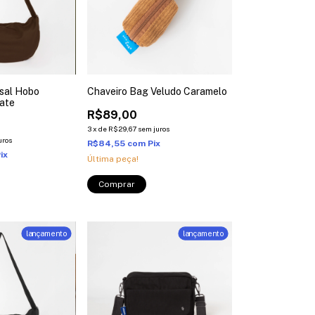
sal Hobo
Chaveiro Bag Veludo Caramelo
ate
R$89,00
3
x
de
R$29,67
sem juros
uros
R$84,55
com
Pix
ix
Última peça!
lançamento
lançamento