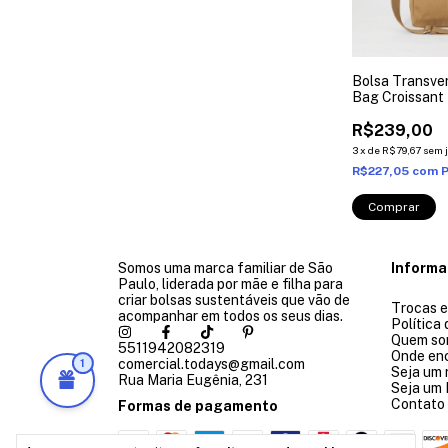
Bolsa Transve
Bag Croissant
R$239,00
3
x
de
R$79,67
sem 
R$227,05
com
P
Somos uma marca familiar de São
Inform
Paulo, liderada por mãe e filha para
criar bolsas sustentáveis que vão de
Trocas 
acompanhar em todos os seus dias.
Política
Quem so
5511942082319
Onde en
comercial.todays@gmail.com
1
Seja um 
Rua Maria Eugênia, 231
Seja um
Contato
Formas de pagamento