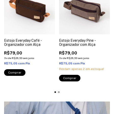
Estojo Everyday Café -
Estojo Everyday Pine -
Organizador com Alça
Organizador com Alça
R$79,00
R$79,00
3
x
de
R$26,33
sem juros
3
x
de
R$26,33
sem juros
R$75,05
com
Pix
R$75,05
com
Pix
Restam apenas
2
em estoque!