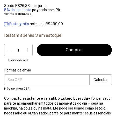
3
x de
R$26,33
sem juros
5% de desconto
pagando com Pix
Ver mais detalhes
Frete grátis
acima de
R$499,00
Restam apenas
3
em estoque!
3
disponíveis
Formas de envio
Entregas para o CEP:
Mudar CEP
Calcular
Não sei meu CEP
Compacto, resistente e versátil, o
Estojo Everyday
foi pensado
para te acompanhar em todos os momentos do dia — seja na
mochila, na bolsa ou na mala. Ele pode ser usado como estojo,
necessaire ou organizador, perfeito para manter seus essenciais