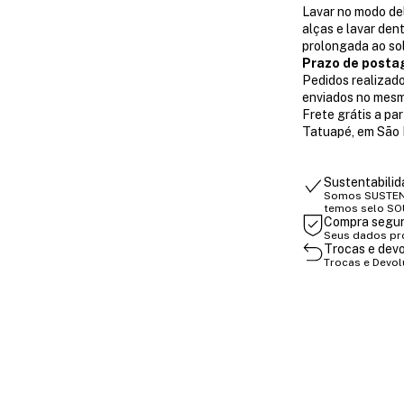
Lavar no modo del
alças e lavar den
prolongada ao so
Prazo de posta
Pedidos realizado
enviados no mesm
Frete grátis a pa
Tatuapé, em São 
Sustentabili
Somos SUSTENT
temos selo SO
Compra segu
Seus dados pr
Trocas e dev
Trocas e Devo