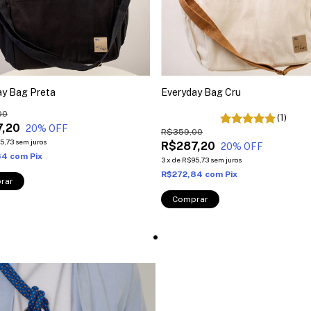
ay Bag Preta
Everyday Bag Cru
00
(1)
,20
20
% OFF
R$359,00
5,73
sem juros
R$287,20
20
% OFF
84
com
Pix
3
x
de
R$95,73
sem juros
R$272,84
com
Pix