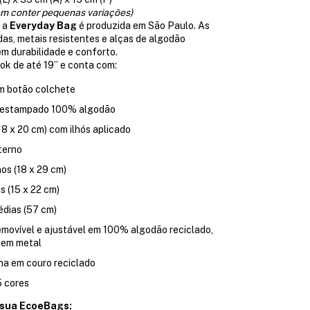
m conter pequenas variações)
, a
Everyday Bag
é produzida em São Paulo. As
as, metais resistentes e alças de algodão
m durabilidade e conforto.
k de até 19” e conta com:
 botão colchete
o estampado 100% algodão
18 x 20 cm) com ilhós aplicado
terno
os (18 x 29 cm)
is (15 x 22 cm)
édias (57 cm)
removível e ajustável em 100% algodão reciclado,
 em metal
na em couro reciclado
5 cores
 sua EcoeBags: