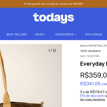
Frete grátis em compras acima de R$499
BEST SELLERS
BAGS
ACESSÓRIOS
ECO E BAGS
Início
>
SHOP ALL
>
E
1
/
12
+200 vendidos
SKU:
5100798
Everyday 
R$359,
R$341,05
co
3
x de
R$119,67
s
5% de desconto
p
Ver mais detalhes