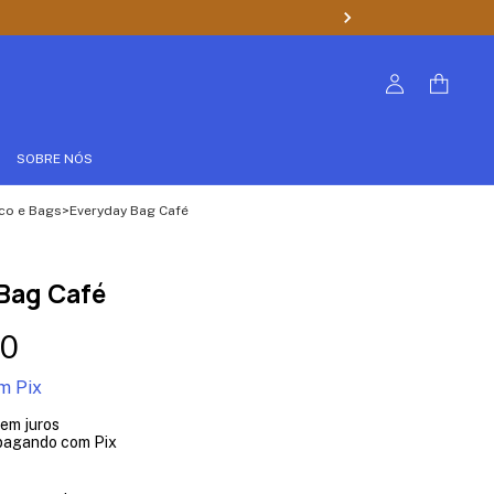
SOBRE NÓS
co e Bags
>
Everyday Bag Café
Bag Café
00
m
Pix
em juros
agando com Pix