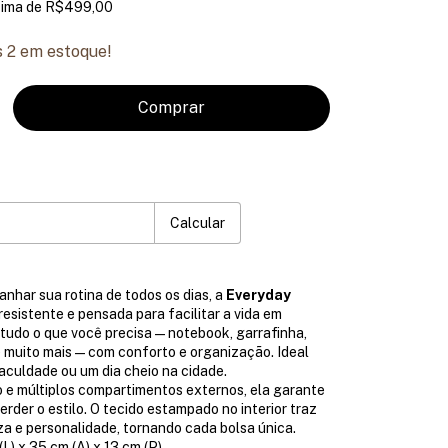
cima de
R$499,00
s
2
em estoque!
P:
Mudar CEP
Calcular
nhar sua rotina de todos os dias, a
Everyday
esistente e pensada para facilitar a vida em
tudo o que você precisa — notebook, garrafinha,
 e muito mais — com conforto e organização. Ideal
faculdade ou um dia cheio na cidade.
 e múltiplos compartimentos externos, ela garante
erder o estilo. O tecido estampado no interior traz
a e personalidade, tornando cada bolsa única.
L) x 35 cm (A) x 13 cm (P)