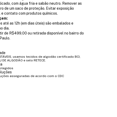
icado, com água fria e sabão neutro. Remover as
tro de um saco de proteção. Evitar exposição
l e contato com produtos químicos.
gem:
s até as 12h (em dias úteis) são embalados e
o dia.
rtir de R$499,00 ou retirada disponível no bairro do
Paulo.
dade
ÁVEIS, usamos tecidos de algodão certificado BCI,
U DE ALGODÃO e selo RETECE.
ra
otegidos
oluções
luções asseguradas de acordo com o CDC