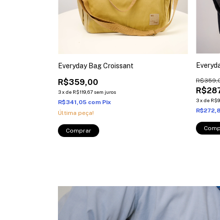
Everyd
Everyday Bag Croissant
R$359,
R$359,00
R$287
3
x
de
R$119,67
sem juros
3
x
de
R$9
R$341,05
com
Pix
R$272,
Última peça!