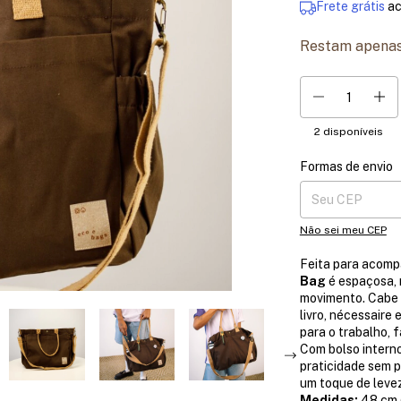
Frete grátis
a
Restam apena
2
disponíveis
Formas de envio
Entregas para o CE
Não sei meu CEP
Feita para acompa
Bag
é espaçosa, r
movimento. Cabe 
livro, nécessaire
para o trabalho, 
Com bolso interno
praticidade sem p
um toque de levez
Medidas:
48 cm (