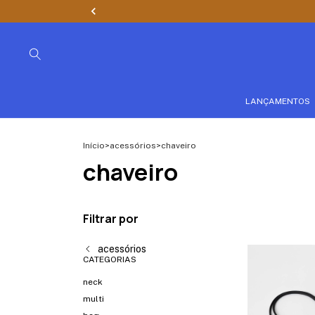
LANÇAMENTOS
Início
>
acessórios
>
chaveiro
chaveiro
Filtrar por
acessórios
CATEGORIAS
neck
multi