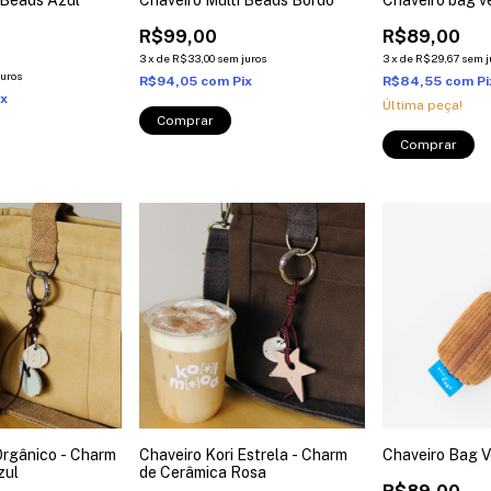
R$99,00
R$89,00
3
x
de
R$33,00
sem juros
3
x
de
R$29,67
sem j
juros
R$94,05
com
Pix
R$84,55
com
Pi
ix
Última peça!
Orgânico - Charm
Chaveiro Kori Estrela - Charm
Chaveiro Bag 
zul
de Cerâmica Rosa