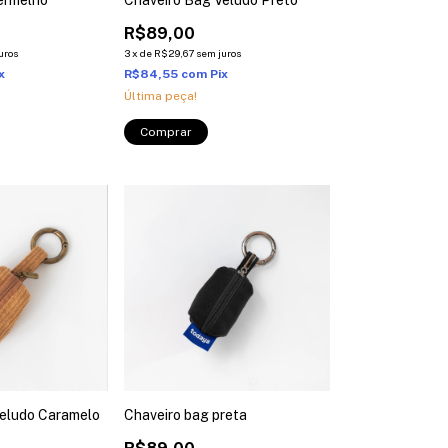
R$89,00
uros
3
x
de
R$29,67
sem juros
x
R$84,55
com
Pix
Última peça!
Veludo Caramelo
Chaveiro bag preta