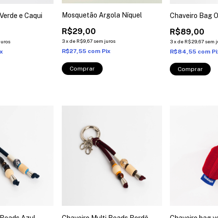
Mosquetão Argola Níquel
 Verde e Caqui
Chaveiro Bag 
R$29,00
R$89,00
3
x
de
R$9,67
sem juros
juros
3
x
de
R$29,67
sem j
R$27,55
com
Pix
ix
R$84,55
com
Pi
 Beads Azul
Chaveiro Multi Beads Bordô
Chaveiro bag v