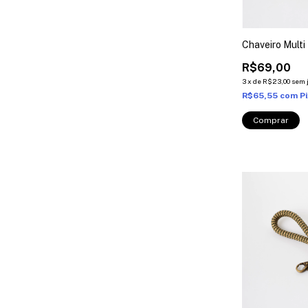
Chaveiro Multi
R$69,00
3
x
de
R$23,00
sem 
R$65,55
com
P