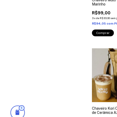
Marinho
R$99,00
3
x
de
R$33,00
sem 
R$94,05
com
P
Chaveiro Kori 
1
de Cerâmica A