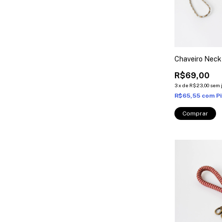
Chaveiro Neck
R$69,00
3
x
de
R$23,00
sem 
R$65,55
com
P