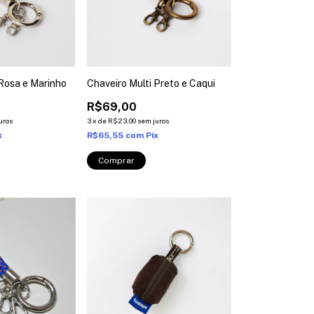
 Rosa e Marinho
Chaveiro Multi Preto e Caqui
R$69,00
uros
3
x
de
R$23,00
sem juros
x
R$65,55
com
Pix