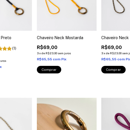
 Preto
Chaveiro Neck Mostarda
Chaveiro Neck 
R$69,00
R$69,00
(1)
3
x
de
R$23,00
sem juros
3
x
de
R$23,00
sem j
R$65,55
com
Pix
R$65,55
com
Pi
juros
ix