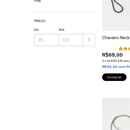
bag
PREÇO
De
Até
Chaveiro Neck
R$69,00
3
x
de
R$23,00
sem 
R$65,55
com
P