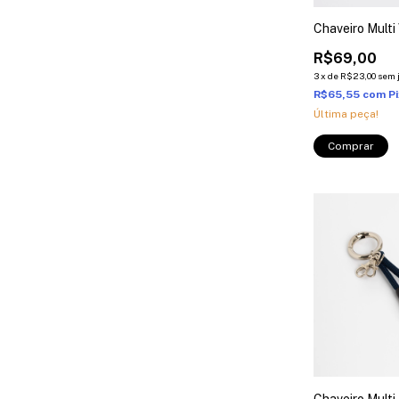
Chaveiro Multi
R$69,00
3
x
de
R$23,00
sem 
R$65,55
com
P
Última peça!
Chaveiro Multi