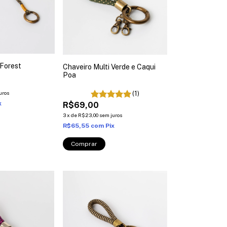
Forest
Chaveiro Multi Verde e Caqui
Poa
(1)
uros
x
R$69,00
3
x
de
R$23,00
sem juros
R$65,55
com
Pix