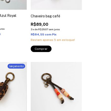
 Azul Royal
Chaveiro bag café
R$89,00
uros
3
x
de
R$29,67
sem juros
x
R$84,55
com
Pix
Restam apenas
5
em estoque!
lançamento