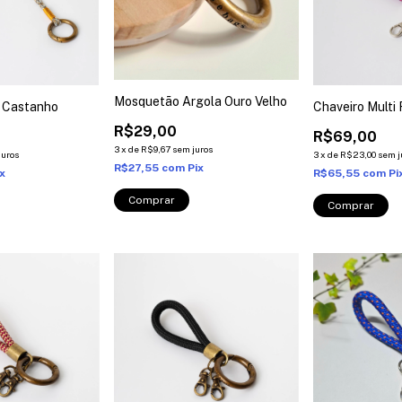
Mosquetão Argola Ouro Velho
 Castanho
Chaveiro Multi
R$29,00
R$69,00
3
x
de
R$9,67
sem juros
juros
3
x
de
R$23,00
sem j
R$27,55
com
Pix
ix
R$65,55
com
Pi