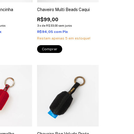
Oncinha
Chaveiro Multi Beads Caqui
R$99,00
uros
3
x
de
R$33,00
sem juros
x
R$94,05
com
Pix
Restam apenas
5
em estoque!
ermelho
Chaveiro Bag Veludo Preto