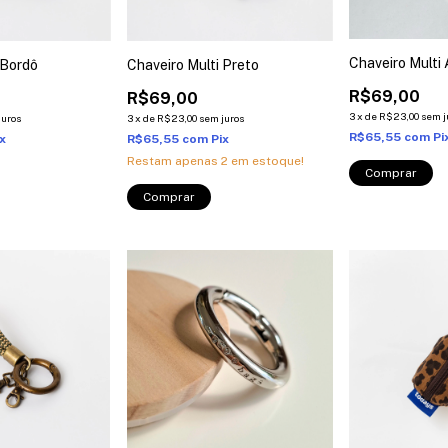
Chaveiro Multi
 Bordô
Chaveiro Multi Preto
R$69,00
R$69,00
3
x
de
R$23,00
sem j
juros
3
x
de
R$23,00
sem juros
R$65,55
com
Pi
ix
R$65,55
com
Pix
Restam apenas
2
em estoque!