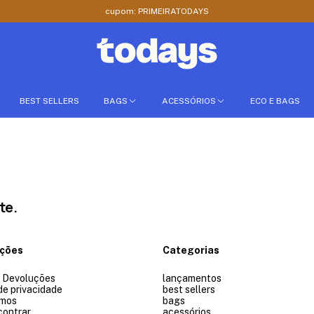
cupom: PRIMEIRATODAYS
BEST SELLERS
BAGS
ACESSÓRIOS
ECO E BAGS
te.
ações
Categorias
e Devoluções
lançamentos
 de privacidade
best sellers
mos
bags
contrar
acessórios