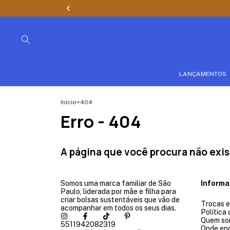
LANÇAMENTOS
Início
>
404
Erro - 404
A página que você procura não exis
Somos uma marca familiar de São
Inform
Paulo, liderada por mãe e filha para
criar bolsas sustentáveis que vão de
Trocas 
acompanhar em todos os seus dias.
Política
Quem so
5511942082319
Onde en