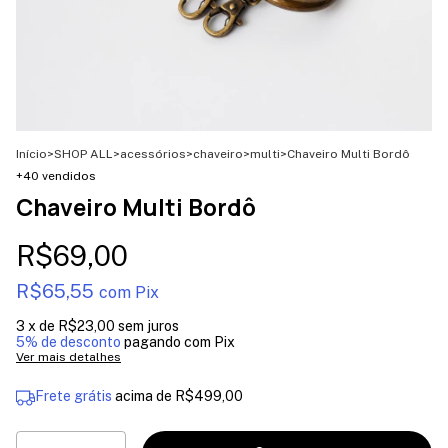
Início
>
SHOP ALL
>
acessórios
>
chaveiro
>
multi
>
Chaveiro Multi Bordô
+40 vendidos
Chaveiro Multi Bordô
R$69,00
R$65,55
com
Pix
3
x de
R$23,00
sem juros
5% de desconto
pagando com Pix
Ver mais detalhes
Frete grátis
acima de
R$499,00