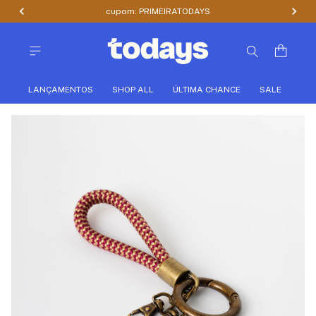
cupom: PRIMEIRATODAYS
LANÇAMENTOS
SHOP ALL
ÚLTIMA CHANCE
SALE