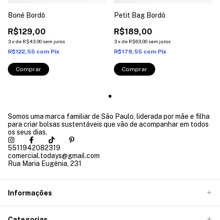
Boné Bordô
Petit Bag Bordô
R$129,00
R$189,00
3
x
de
R$43,00
sem juros
3
x
de
R$63,00
sem juros
R$122,55
com
Pix
R$179,55
com
Pix
Somos uma marca familiar de São Paulo, liderada por mãe e filha
para criar bolsas sustentáveis que vão de acompanhar em todos
os seus dias.
5511942082319
comercial.todays@gmail.com
Rua Maria Eugênia, 231
Informações
Categorias