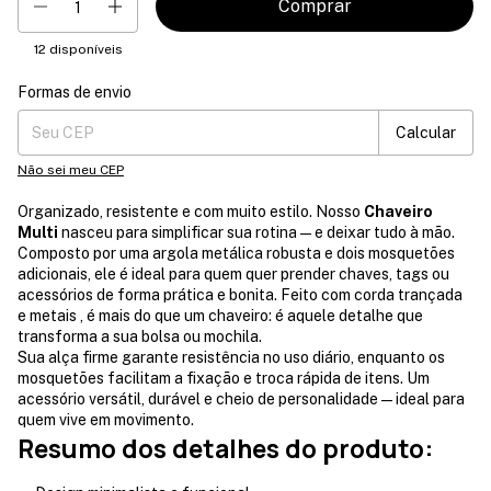
12
disponíveis
Formas de envio
Entregas para o CEP:
Mudar CEP
Calcular
Não sei meu CEP
Organizado, resistente e com muito estilo. Nosso
Chaveiro
Multi
nasceu para simplificar sua rotina — e deixar tudo à mão.
Composto por uma argola metálica robusta e dois mosquetões
adicionais, ele é ideal para quem quer prender chaves, tags ou
acessórios de forma prática e bonita. Feito com corda trançada
e metais , é mais do que um chaveiro: é aquele detalhe que
transforma a sua bolsa ou mochila.
Sua alça firme garante resistência no uso diário, enquanto os
mosquetões facilitam a fixação e troca rápida de itens. Um
acessório versátil, durável e cheio de personalidade — ideal para
quem vive em movimento.
Resumo dos detalhes do produto: