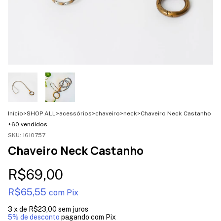
Início
>
SHOP ALL
>
acessórios
>
chaveiro
>
neck
>
Chaveiro Neck Castanho
+60 vendidos
SKU:
1610757
Chaveiro Neck Castanho
R$69,00
R$65,55
com
Pix
3
x de
R$23,00
sem juros
5% de desconto
pagando com Pix