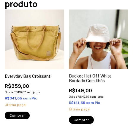
produto
Bucket Hat Off White
Everyday Bag Croissant
Bordado Com Ilhós
R$359,00
R$149,00
3
x
de
R$119,67
sem juros
3
x
de
R$49,67
sem juros
R$341,05
com
Pix
R$141,55
com
Pix
Última peça!
Última peça!