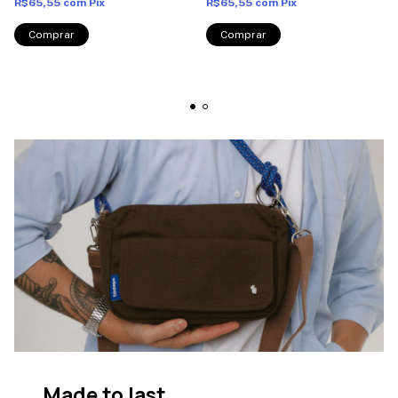
R$65,55
com
Pix
R$65,55
com
Pix
Made to last