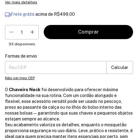
Ver mais detalhes
Frete grátis
acima de
R$499,00
33
disponíveis
Formas de envio
Entregas para o CEP:
Mudar CEP
Calcular
Não sei meu CEP
O
Chaveiro Neck
foi desenvolvido para oferecer máxima
funcionalidade na sua rotina. Com um cordão alongado e
flexível, esse acessório versátil pode ser usado no pescoço,
preso ao passante da calça ou no ilhós do bolso interno das
nossas bolsas — garantindo que suas chaves e pequenos objetos
estejam sempre ao alcance.
Seu acabamento valoriza os detalhes, enquanto o mosquetão
proporciona segurança no uso diário. Leve, prático e resistente, é
ideal para quem precisa manter itens essenciais por perto, sem