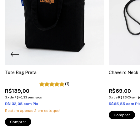
Tote Bag Preta
Chaveiro Neck 
(1)
R$139,00
R$69,00
3
x
de
R$46,33
sem juros
3
x
de
R$23,00
sem j
R$132,05
com
Pix
R$65,55
com
Pi
Restam apenas
2
em estoque!