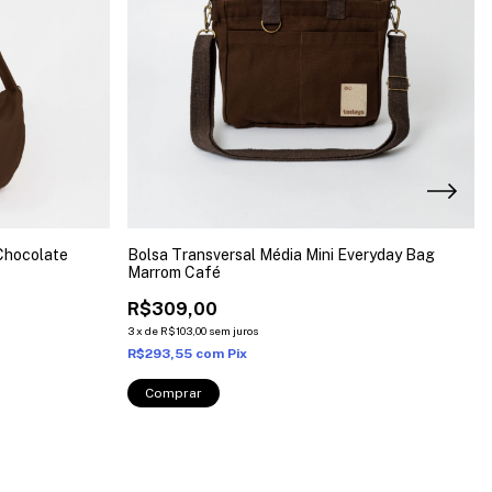
Chocolate
Bolsa Transversal Média Mini Everyday Bag
Marrom Café
R$309,00
3
x
de
R$103,00
sem juros
R$293,55
com
Pix