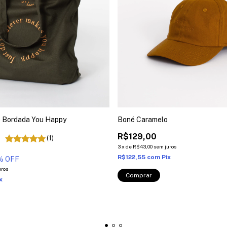
e Bordada You Happy
Boné Caramelo
R$129,00
(1)
3
x
de
R$43,00
sem juros
R$122,55
com
Pix
% OFF
uros
x