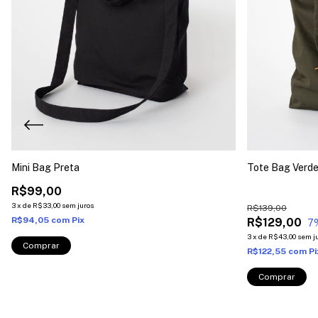
Mini Bag Preta
Tote Bag Verd
R$99,00
3
x
de
R$33,00
sem juros
R$139,00
R$94,05
com
Pix
R$129,00
7
3
x
de
R$43,00
sem j
R$122,55
com
Pi