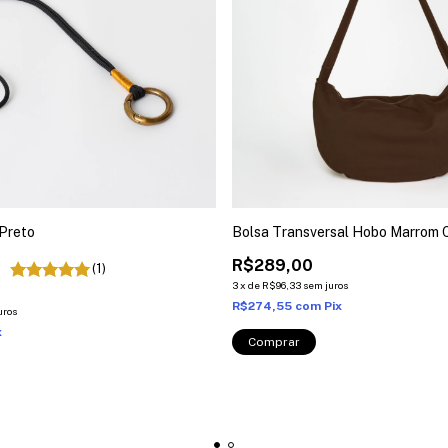
Preto
Bolsa Transversal Hobo Marrom 
R$289,00
(1)
3
x
de
R$96,33
sem juros
R$274,55
com
Pix
uros
x