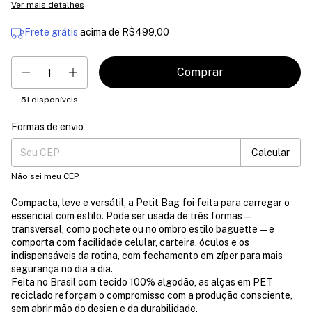
Ver mais detalhes
Frete grátis
acima de
R$499,00
51
disponíveis
Formas de envio
Entregas para o CEP:
Mudar CEP
Calcular
Não sei meu CEP
Compacta, leve e versátil, a Petit Bag foi feita para carregar o
essencial com estilo. Pode ser usada de três formas —
transversal, como pochete ou no ombro estilo baguette — e
comporta com facilidade celular, carteira, óculos e os
indispensáveis da rotina, com fechamento em zíper para mais
segurança no dia a dia.
Feita no Brasil com tecido 100% algodão, as alças em PET
reciclado reforçam o compromisso com a produção consciente,
sem abrir mão do design e da durabilidade.