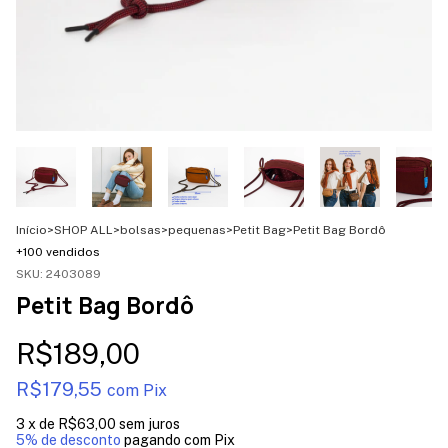
Início
>
SHOP ALL
>
bolsas
>
pequenas
>
Petit Bag
>
Petit Bag Bordô
+100 vendidos
SKU:
2403089
Petit Bag Bordô
R$189,00
R$179,55
com
Pix
3
x de
R$63,00
sem juros
5% de desconto
pagando com Pix