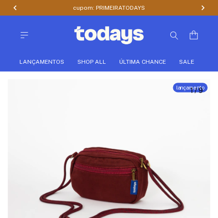
cupom: PRIMEIRATODAYS
LANÇAMENTOS
SHOP ALL
ÚLTIMA CHANCE
SALE
lançamento
1
/
9