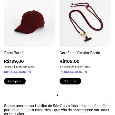
Boné Bordô
Cordão de Celular Bordô
R$129,00
R$109,00
3
x
de
R$43,00
sem juros
3
x
de
R$36,33
sem juros
R$122,55
com
Pix
R$103,55
com
Pix
Somos uma marca familiar de São Paulo, liderada por mãe e filha
para criar bolsas sustentáveis que vão de acompanhar em todos
os seus dias.