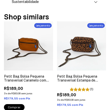
Sustentabilidade
Shop similars
lançamento
lançamento
Petit Bag Bolsa Pequena
Petit Bag Bolsa Pequena
Transversal Caramelo com
Transversal Estampa de
Zíper
Oncinha com Zíper
R$189,00
(1)
3
x
de
R$63,00
sem juros
R$189,00
R$179,55
com
Pix
3
x
de
R$63,00
sem juros
R$179,55
com
Pix