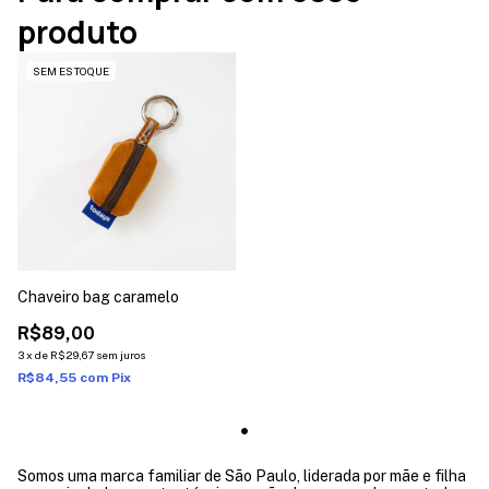
produto
SEM ESTOQUE
Chaveiro bag caramelo
R$89,00
3
x
de
R$29,67
sem juros
R$84,55
com
Pix
Somos uma marca familiar de São Paulo, liderada por mãe e filha