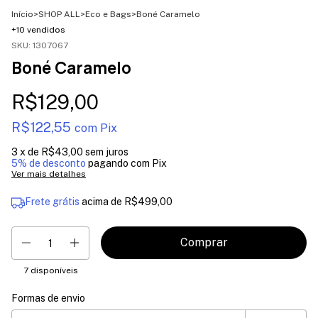
Início
>
SHOP ALL
>
Eco e Bags
>
Boné Caramelo
+10 vendidos
SKU:
1307067
Boné Caramelo
R$129,00
R$122,55
com
Pix
3
x de
R$43,00
sem juros
5% de desconto
pagando com Pix
Ver mais detalhes
Frete grátis
acima de
R$499,00
7
disponíveis
Formas de envio
Entregas para o CEP:
Mudar CEP