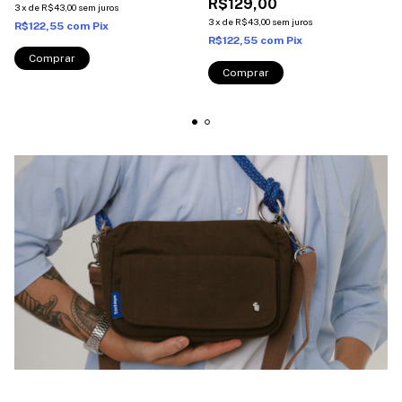
R$129,00
3
x
de
R$43,00
sem juros
3
x
de
R$43,00
sem juros
R$122,55
com
Pix
R$122,55
com
Pix